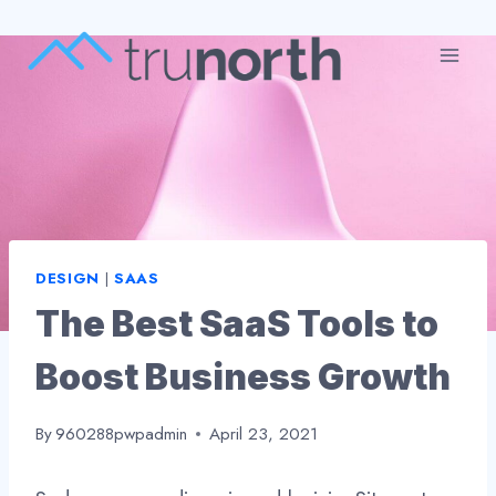
Skip
to
content
DESIGN
|
SAAS
The Best SaaS Tools to
Boost Business Growth
By
960288pwpadmin
April 23, 2021