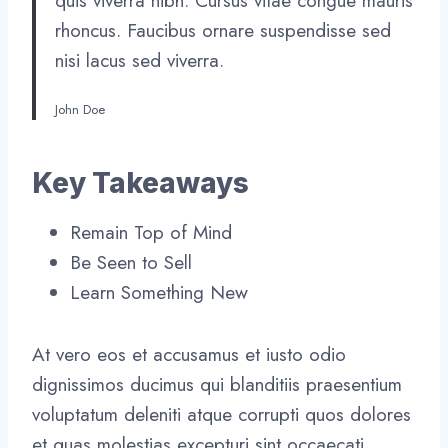
quis viverra nibh. Cursus vitae congue mauris
rhoncus. Faucibus ornare suspendisse sed
nisi lacus sed viverra.
John Doe
Key Takeaways
Remain Top of Mind
Be Seen to Sell
Learn Something New
At vero eos et accusamus et iusto odio
dignissimos ducimus qui blanditiis praesentium
voluptatum deleniti atque corrupti quos dolores
et quas molestias excepturi sint occaecati