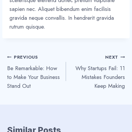
scelerisque eleifend donec pretium vulputate
sapien nec. Aliquet bibendum enim facilisis
gravida neque convallis. In hendrerit gravida
rutrum quisque.
Post
PREVIOUS
NEXT
Be Remarkable: How
Why Startups Fail: 11
navigation
to Make Your Business
Mistakes Founders
Stand Out
Keep Making
Similar Posts