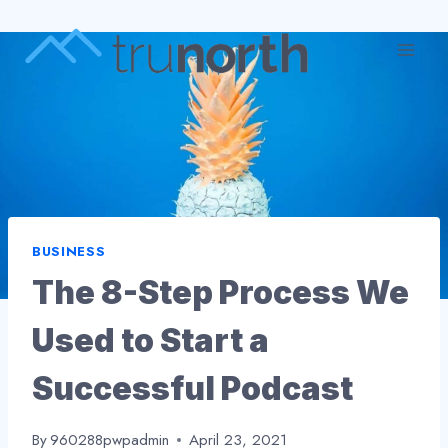
Skip
to
content
BUSINESS
The 8-Step Process We
Used to Start a
Successful Podcast
By
960288pwpadmin
April 23, 2021